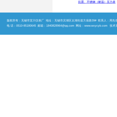
抗震、不锈钢（耐温）压力表
版权所有：无锡市宜川仪表厂 地址：无锡市滨湖区太湖街道方庙路39# 联系人：周先生 手机
电 话：0510-85180645 邮箱：1840828964@qq.com 网址：www.wxycyb.com 技